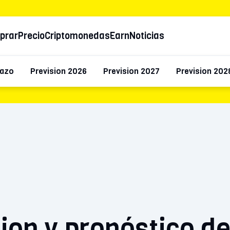
prar
Precio
Criptomonedas
Earn
Noticias
lazo
Prevision 2026
Prevision 2027
Prevision 202
ion y pronóstico de