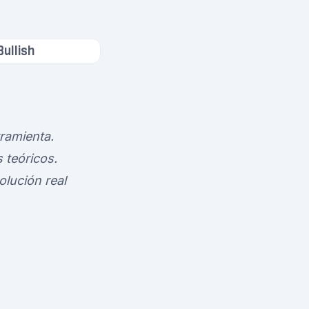
Bullish
rramienta.
 teóricos.
olución real