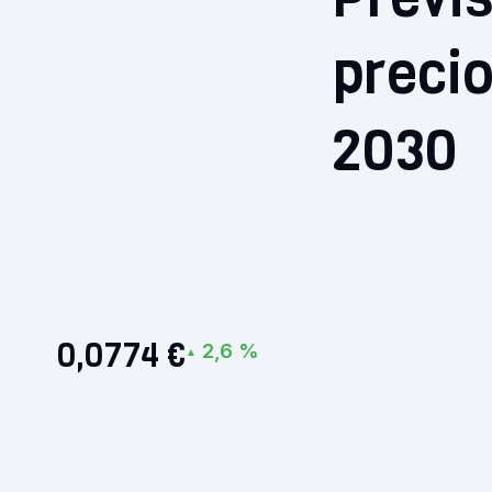
preci
2030
0,0774 €
2,6 %
▲