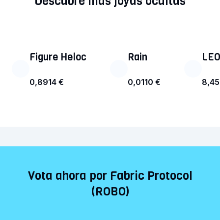
Descubre más joyas ocultas
Figure Heloc
Rain
LEO
0,8914 €
0,0110 €
8,45
Vota ahora por Fabric Protocol
(ROBO)