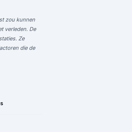
mst zou kunnen
et verleden. De
taties. Ze
actoren die de
js