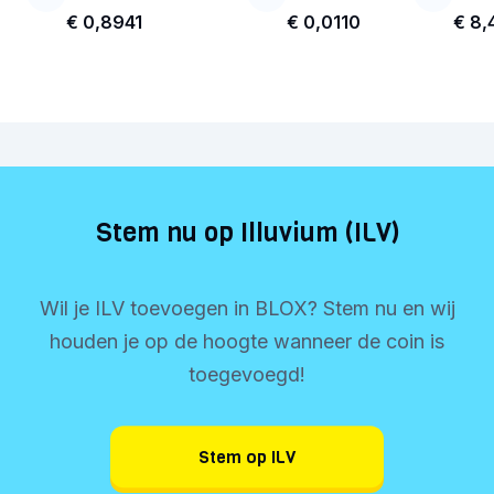
€ 0,8941
€ 0,0110
€ 8,
Stem nu op Illuvium (ILV)
Wil je ILV toevoegen in BLOX? Stem nu en wij
houden je op de hoogte wanneer de coin is
toegevoegd!
Stem op ILV