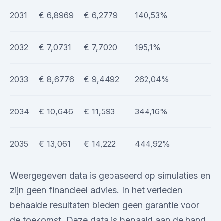
2031
€ 6,8969
€ 6,2779
140,53%
2032
€ 7,0731
€ 7,7020
195,1%
2033
€ 8,6776
€ 9,4492
262,04%
2034
€ 10,646
€ 11,593
344,16%
2035
€ 13,061
€ 14,222
444,92%
Weergegeven data is gebaseerd op simulaties en
zijn geen financieel advies. In het verleden
behaalde resultaten bieden geen garantie voor
de toekomst. Deze data is bepaald aan de hand