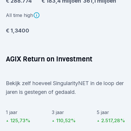
€ 288.774
€ 183,4 miljoen
361,1 miljoen
All time high
€ 1,3400
AGIX Return on Investment
Bekijk zelf hoeveel SingularityNET in de loop der
jaren is gestegen of gedaald.
1 jaar
3 jaar
5 jaar
125,73%
110,52%
2.517,28%
▲
▲
▲