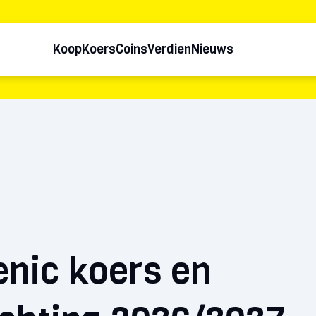
Koop
Koers
Coins
Verdien
Nieuws
enic koers en