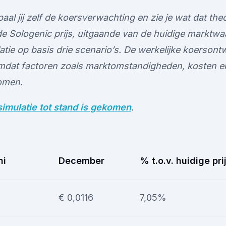
aal jij zelf de koersverwachting en zie je wat dat the
e Sologenic prijs, uitgaande van de huidige marktwaar
atie op basis drie scenario’s. De werkelijke koersont
omdat factoren zoals marktomstandigheden, kosten en
omen.
imulatie tot stand is gekomen
.
ni
December
% t.o.v. huidige pri
€ 0,0116
7,05%