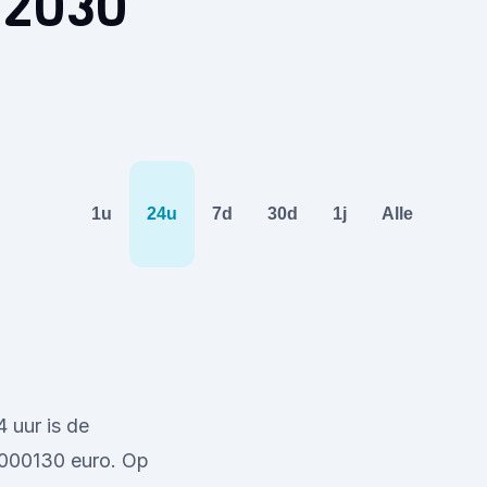
 2030
1u
24u
7d
30d
1j
Alle
 uur is de
0,000130 euro. Op