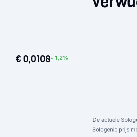
verwa
€ 0,0108
1,2%
▲
De actuele Sologe
Sologenic prijs m