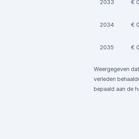
2033
€ 
2034
€ 
2035
€ 
Weergegeven data 
verleden behaalde
bepaald aan de h