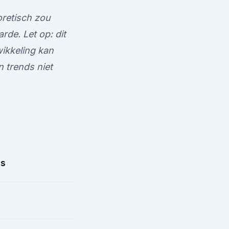
oretisch zou
de. Let op: dit
wikkeling kan
 trends niet
js