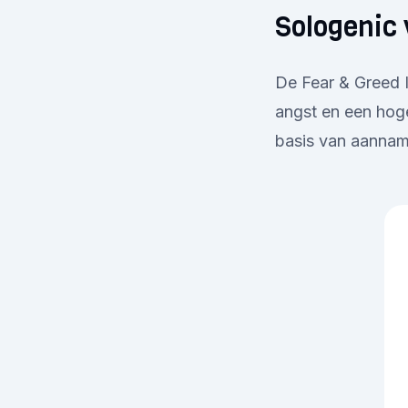
Sologenic 
De Fear & Greed I
angst en een hoge
basis van aanname