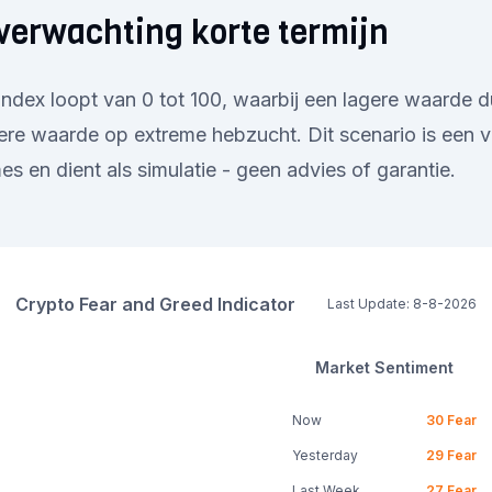
verwachting korte termijn
ndex loopt van 0 tot 100, waarbij een lagere waarde d
re waarde op extreme hebzucht. Dit scenario is een v
s en dient als simulatie - geen advies of garantie.
Crypto Fear and Greed Indicator
Last Update:
8-8-2026
Market Sentiment
Now
30
Fear
Yesterday
29
Fear
Last Week
27
Fear