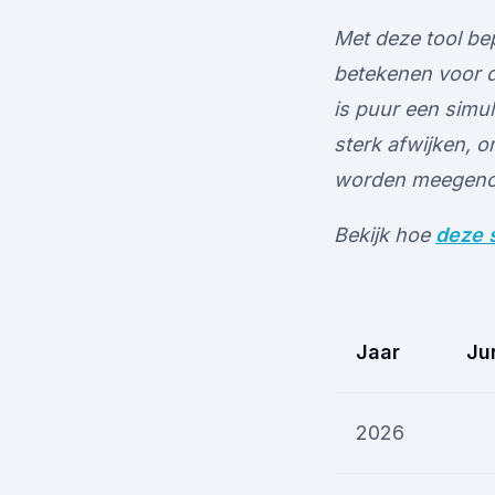
Met deze tool bep
betekenen voor d
is puur een simul
sterk afwijken, 
worden meegen
Bekijk hoe
deze s
Jaar
Ju
2026