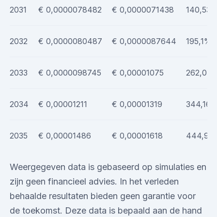
2031
€ 0,0000078482
€ 0,0000071438
140,53
2032
€ 0,0000080487
€ 0,0000087644
195,1%
2033
€ 0,0000098745
€ 0,00001075
262,04
2034
€ 0,00001211
€ 0,00001319
344,16
2035
€ 0,00001486
€ 0,00001618
444,92
Weergegeven data is gebaseerd op simulaties en
zijn geen financieel advies. In het verleden
behaalde resultaten bieden geen garantie voor
de toekomst. Deze data is bepaald aan de hand